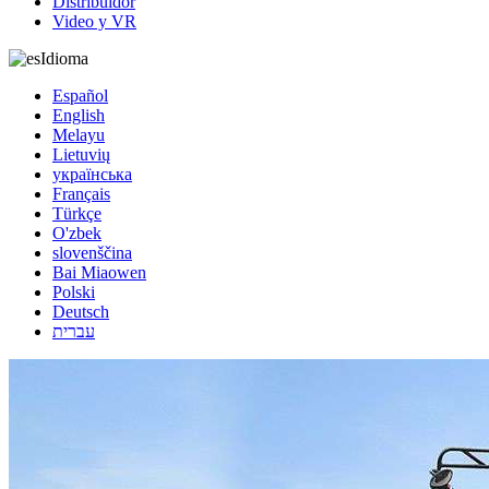
Distribuidor
Video y VR
Idioma
Español
English
Melayu
Lietuvių
українська
Français
Türkçe
O'zbek
slovenščina
Bai Miaowen
Polski
Deutsch
עברית