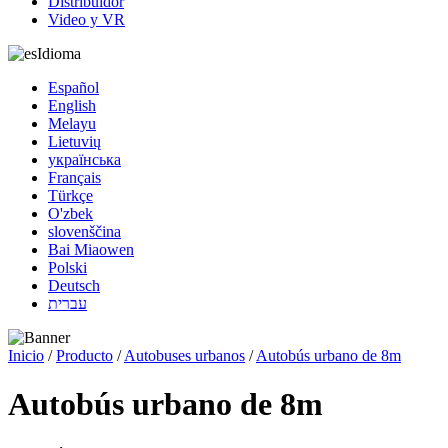
Distribuidor
Video y VR
Idioma
Español
English
Melayu
Lietuvių
українська
Français
Türkçe
O'zbek
slovenščina
Bai Miaowen
Polski
Deutsch
עברית
Inicio
/
Producto
/
Autobuses urbanos
/
Autobús urbano de 8m
Autobús urbano de 8m