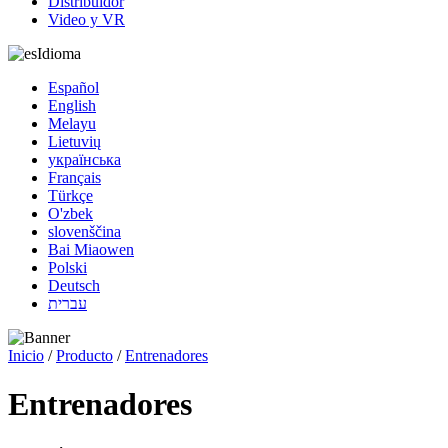
Distribuidor
Video y VR
Idioma
Español
English
Melayu
Lietuvių
українська
Français
Türkçe
O'zbek
slovenščina
Bai Miaowen
Polski
Deutsch
עברית
Inicio
/
Producto
/
Entrenadores
Entrenadores