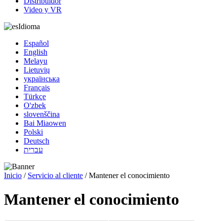
Distribuidor
Video y VR
Idioma
Español
English
Melayu
Lietuvių
українська
Français
Türkçe
O'zbek
slovenščina
Bai Miaowen
Polski
Deutsch
עברית
Inicio
/
Servicio al cliente
/ Mantener el conocimiento
Mantener el conocimiento